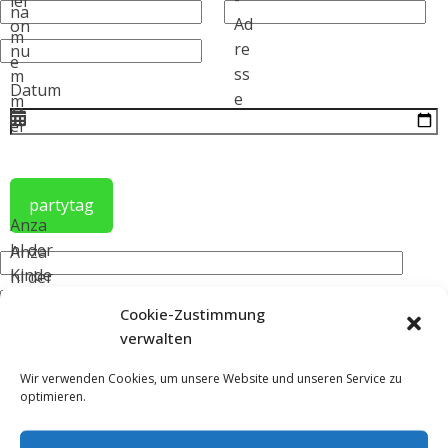
lef
na
Ad
on
m
re
nu
e
ss
m
Datum
e
m
er
partytag
Anza
hl der
Anza
Kinde
hl der
r
Erwac
Cookie-Zustimmung
hsen
verwalten
en
Wir verwenden Cookies, um unsere Website und unseren Service zu
optimieren.