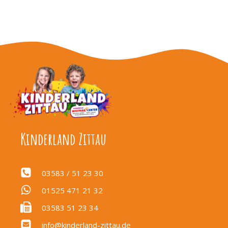
Kinderland Zittau
03583 / 51 23 30
01525 471 21 32
03583 51 23 34
info@kinderland-zittau.de