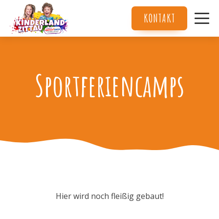
KONTAKT
Services
About Us
Sportferiencamps
Contact Us
Hier wird noch fleißig gebaut!