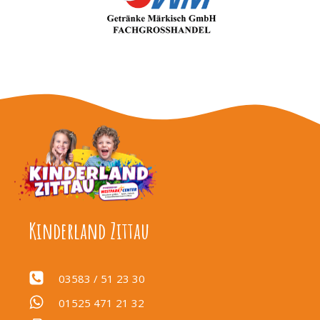
Kinderland Zittau
03583 / 51 23 30
01525 471 21 32